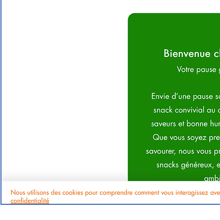
Fadak