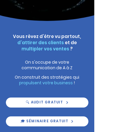
Vous rêvez d’être vu partout,
d’attirer des clients
et de
multipler vos ventes
?
On s'occupe de votre
communication de A à Z
On construit des stratégies qui
propulsent votre business
!
🔍 AUDIT GRATUIT
🎓 SÉMINAIRE GRATUIT